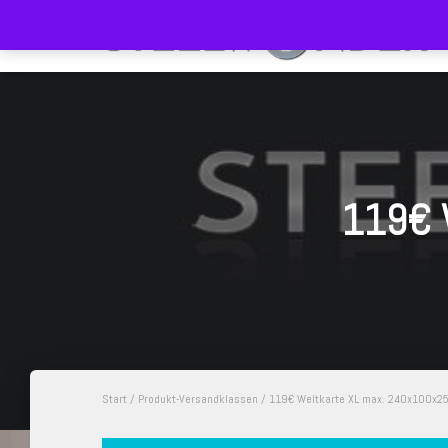
119€ 
Start
/ Produkt-Versandklassen / 119€ Weltkarte XL max. 240x100x2