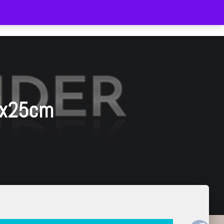
HOME
SHOP
LIEFERZEIT
WARENKORB
0x25cm