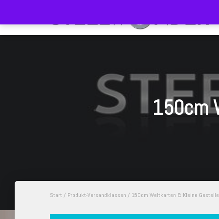
150cm W
Start
/ Produkt-Versandklassen / 150cm Weltkarten & Kleine Gestell