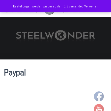
Bestellungen werden wieder ab dem 1.9 versendet.
Verwerfen
N
A
V
I
G
A
T
I
O
N
U
M
Paypal
S
C
H
A
L
T
E
N