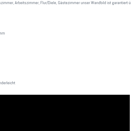
mmer, Arbeitszimmer, Flur/Diele, Gästezimmer unser Wandbild ist garantiert üb
2mm
derleicht