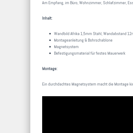
Am Empfang, im Büro, Wohnzimmer, Schlafzimmer, Esszi
Inhalt:
Wandbild Afrika 1,5mm Stahl, Wandabstand 1
Montageanleitung & Bohrschablone
Magnetsystem
Befestigungsmaterial für festes Mauerwerk
Montage:
Ein durchdachtes Magnetsystem macht die Montage kin