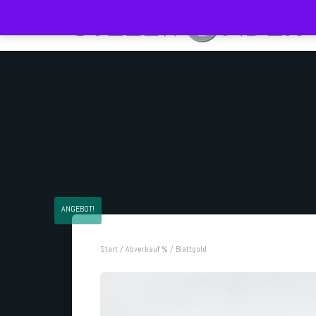
ANGEBOT!
Start
/
Abverkauf %
/ Blattgold