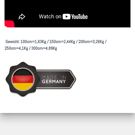
Gewicht: 100cm=1,63Kg / 150cm=2,44Kg / 200cm=3,26Kg /
250cm=4,1Kg / 300cm=4,89Kg