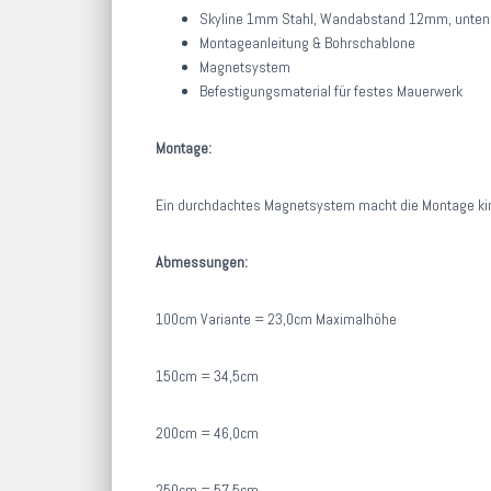
Skyline 1mm Stahl, Wandabstand 12mm, unten u
Montageanleitung & Bohrschablone
Magnetsystem
Befestigungsmaterial für festes Mauerwerk
Montage:
Ein durchdachtes Magnetsystem macht die Montage kin
Abmessungen:
100cm Variante = 23,0cm Maximalhöhe
150cm = 34,5cm
200cm = 46,0cm
250cm = 57,5cm