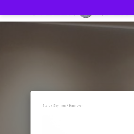
Start
/
Skylines
/ Hannover