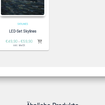
SKYLINES
LED-Set Skylines
€
49,90
€
59,90
–
inkl. MwSt