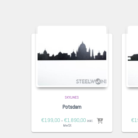
SKYLINES
Potsdam
€
199,00
€
1.890,00
€
1
–
inkl.
MwSt