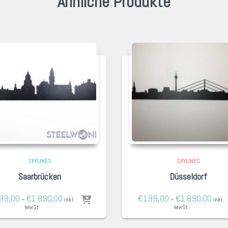
Ähnliche Produkte
SKYLINES
SKYLINES
Saarbrücken
Düsseldorf
99,00
€
1.890,00
€
199,00
€
1.890,00
–
inkl.
–
inkl.
MwSt
MwSt