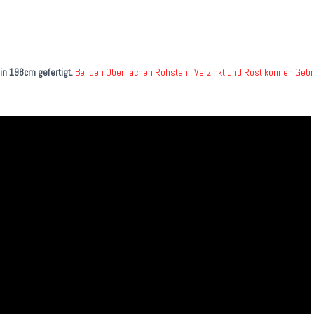
in 198cm gefertigt.
Bei den Oberflächen Rohstahl, Verzinkt und Rost können Geb