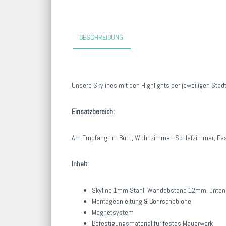
BESCHREIBUNG
Unsere Skylines mit den Highlights der jeweiligen St
Einsatzbereich:
Am Empfang, im Büro, Wohnzimmer, Schlafzimmer, Esszi
Inhalt:
Skyline 1mm Stahl, Wandabstand 12mm, unten u
Montageanleitung & Bohrschablone
Magnetsystem
Befestigungsmaterial für festes Mauerwerk