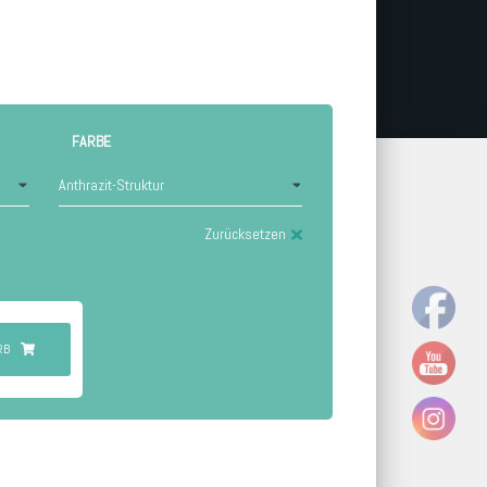
FARBE
Zurücksetzen
RB