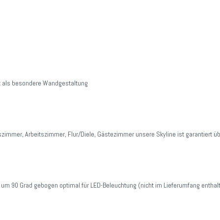
adt als besondere Wandgestaltung
mmer, Arbeitszimmer, Flur/Diele, Gästezimmer unsere Skyline ist garantiert übe
m 90 Grad gebogen optimal für LED-Beleuchtung (nicht im Lieferumfang enthal