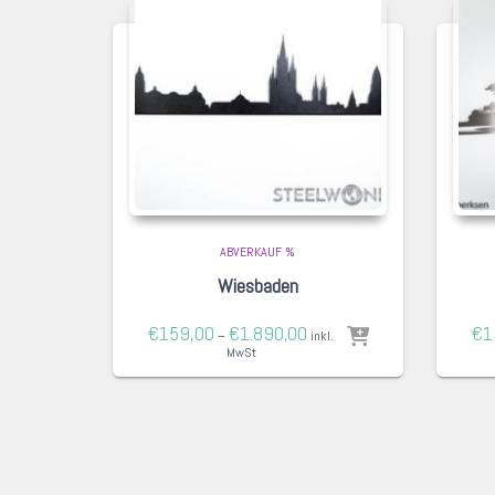
ABVERKAUF %
Wiesbaden
€
159,00
€
1.890,00
€
1
–
inkl.
MwSt