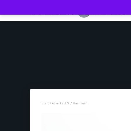
Start
/
Abverkauf %
/ Mannheim