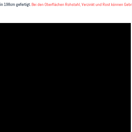
in 198cm gefertigt.
Bei den Oberflächen Rohstahl, Verzinkt und Rost können Geb