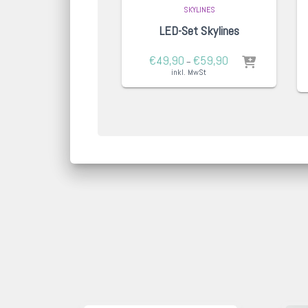
SKYLINES
LED-Set Skylines
€
49,90
€
59,90
–
inkl. MwSt