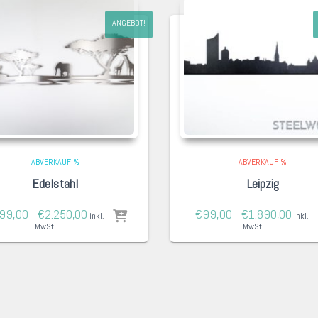
ANGEBOT!
ABVERKAUF %
ABVERKAUF %
Edelstahl
Leipzig
99,00
€
2.250,00
€
99,00
€
1.890,00
–
inkl.
–
inkl.
MwSt
MwSt