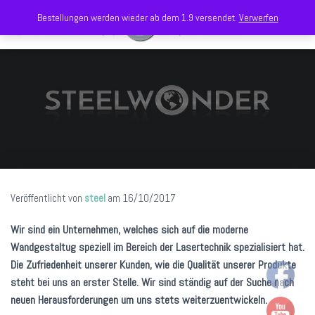
Bestellungen werden wieder ab dem 1.9 versendet.
Verwerfen
N
A
V
I
G
A
T
I
O
N
U
M
S
Veröffentlicht von
steel
am
16/10/2017
C
H
Wir sind ein Unternehmen, welches sich auf die moderne
A
Wandgestaltug speziell im Bereich der Lasertechnik spezialisiert hat.
L
T
Die Zufriedenheit unserer Kunden, wie die Qualität unserer Produkte
E
steht bei uns an erster Stelle. Wir sind ständig auf der Suche nach
N
neuen Herausforderungen um uns stets weiterzuentwickeln.