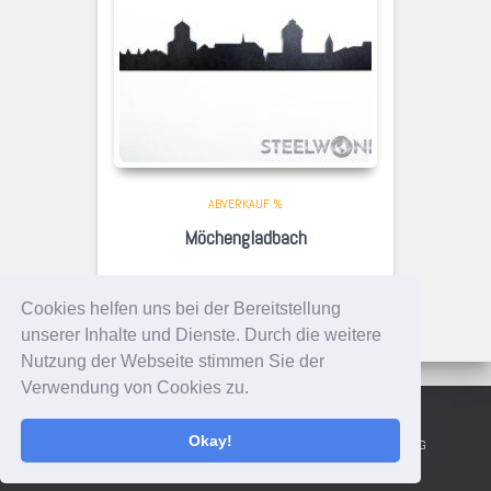
ABVERKAUF %
Möchengladbach
€
199,00
€
1.890,00
–
inkl.
MwSt
Cookies helfen uns bei der Bereitstellung
unserer Inhalte und Dienste. Durch die weitere
Nutzung der Webseite stimmen Sie der
Verwendung von Cookies zu.
Okay!
IMPRESSUM
DATENSCHUTZ / AGB
VERSAND & ZAHLUNG