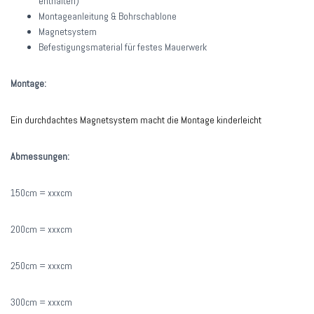
enthalten)
Montageanleitung & Bohrschablone
Magnetsystem
Befestigungsmaterial für festes Mauerwerk
Montage:
Ein durchdachtes Magnetsystem macht die Montage kinderleicht
Abmessungen:
150cm = xxxcm
200cm = xxxcm
250cm = xxxcm
300cm = xxxcm