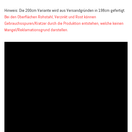
Hinweis: Die 200cm Variante wird aus Versandgründen in 198cm gefertigt.
Bei den Oberflächen Rohstahl, Verzinkt und Rost können
Gebrauchsspuren/Kratzer durch die Produktion entstehen, welche keinen
Mangel/Reklamationsgrund darstellen.