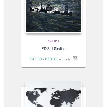
SKYLINES
LED-Set Skylines
€
49,90
€
59,90
–
inkl. MwSt