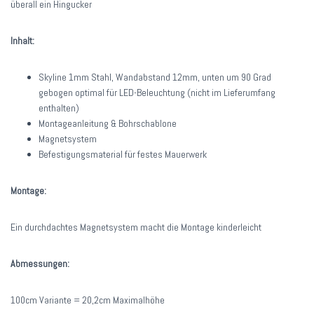
überall ein Hingucker
Inhalt:
Skyline 1mm Stahl, Wandabstand 12mm, unten um 90 Grad
gebogen optimal für LED-Beleuchtung (nicht im Lieferumfang
enthalten)
Montageanleitung & Bohrschablone
Magnetsystem
Befestigungsmaterial für festes Mauerwerk
Montage:
Ein durchdachtes Magnetsystem macht die Montage kinderleicht
Abmessungen:
100cm Variante = 20,2cm Maximalhöhe