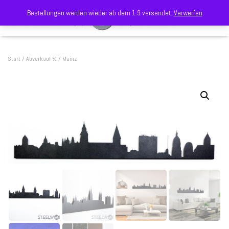
Bestellungen werden wieder ab dem 1.9 versendet.
Verwerfen
NAVIGA
Start
/
Abverkauf %
/ Mainz