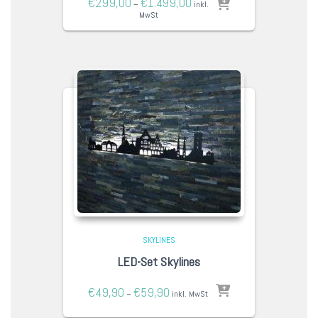
€
299,00
€
1.499,00
–
inkl.
MwSt
SKYLINES
LED-Set Skylines
€
49,90
€
59,90
–
inkl. MwSt