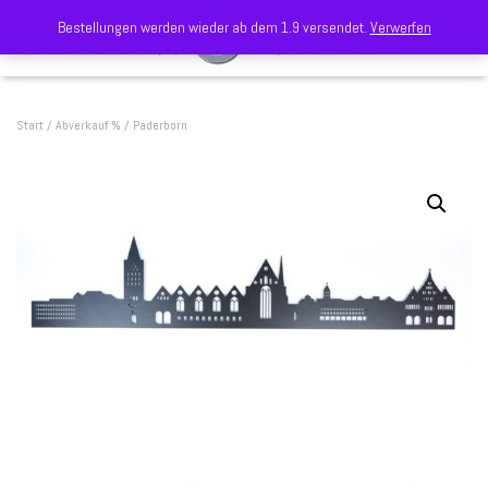
Bestellungen werden wieder ab dem 1.9 versendet.
Verwerfen
NAVIGA
Start
/
Abverkauf %
/ Paderborn